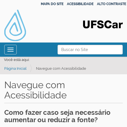
MAPA DO SITE
ACESSIBILIDADE
ALTO CONTRASTE
N
Busca
Toggle navigation
a
Busca Avançada…
Você está aqui:
v
Página Inicial
Navegue com Acessibilidade
e
g
Navegue com
a
Acessibilidade
ç
ã
o
Como fazer caso seja necessário
aumentar ou reduzir a fonte?