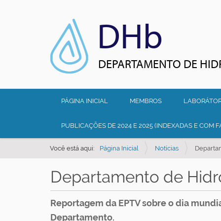
DHb
DEPARTAMENTO DE HID
N
PÁGINA INICIAL
MEMBROS
LABORÁTOR
a
v
PUBLICAÇÕES DE 2024 E 2025 (INDEXADAS E COM F
e
Você está aqui:
Página Inicial
Notícias
Departam
g
a
Departamento de Hidro
ç
ã
Reportagem da EPTV sobre o dia mundial
o
Departamento.